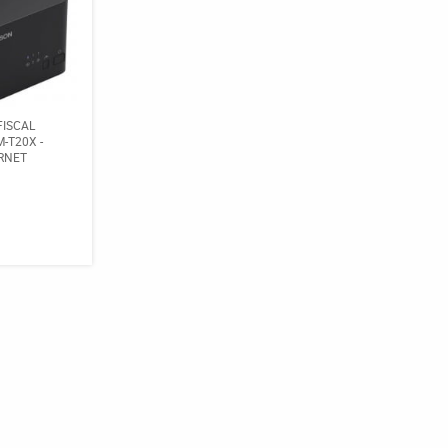
FISCAL
-T20X -
ERNET