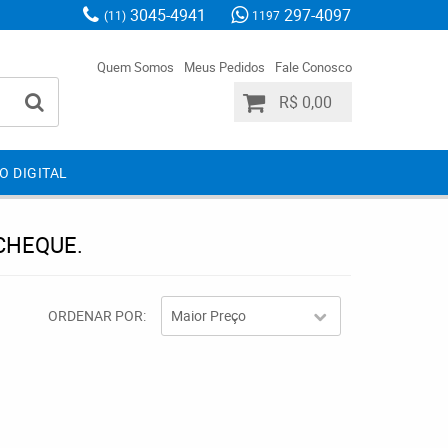
3045-4941
297-4097
(11)
1197
Quem Somos
Meus Pedidos
Fale Conosco
R$ 0,00
O DIGITAL
CHEQUE.
ORDENAR POR
Maior Preço