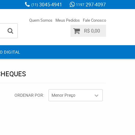
3045-4941
297-4097
(11)
1197
Quem Somos
Meus Pedidos
Fale Conosco
R$ 0,00
O DIGITAL
CHEQUES
ORDENAR POR
Menor Preço